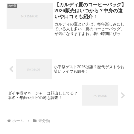
けば場所取りしやすい？」と気になる方
【カルディ夏のコーヒーバッグ】
未分類
もいるのではないでしょうか...
2026販売はいつから？中身の違
いや口コミも紹介！
カルディの夏といえば、毎年楽しみにし
ている人も多い「夏のコーヒーバッグ」
が気になりますよね。暑い時期にぴった
りのコーヒーがセットになっていて、バ
ッグのデザインや中身の内容をチェック
するのも楽しみのひとつです。ただ、人
気商品だからこそ「202...
小平祭ゲスト2026は誰？歴代ゲストやお
笑いライブも紹介！
ダイキ様マネージャーは顔出ししてる？
本名・年齢やクビの噂も調査！
ホーム
未分類