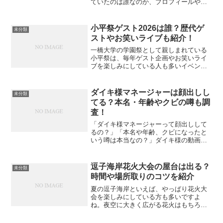
ていたのは誰なのか、プロフィールや経
歴も知りたい！」ドラマ『ママはアイド
ル』は、当時の雰囲気や出演者の魅力も
あって、今でも懐かしく思い出す人が多
小平祭ゲスト2026は誰？歴代ゲ
未分類
い作品ですよね。中でも、...
ストやお笑いライブも紹介！
一橋大学の学園祭として親しまれている
小平祭は、毎年ゲスト企画やお笑いライ
ブを楽しみにしている人も多いイベント
です。2026年の開催が近づくと、「今年
のゲストは誰？」「歴代ではどんな人が
来ていたの？」「お笑いライブはあ
ダイキ様マネージャーは顔出しし
未分類
る？」と気になる方も増え...
てる？本名・年齢やクビの噂も調
査！
「ダイキ様マネージャーって顔出しして
るの？」「本名や年齢、クビになったと
いう噂は本当なの？」ダイキ様の動画や
SNSを見ていると、マネージャーさんの
存在が気になる人も多いのではないでし
ょうか。表に出る機会があると、どんな
逗子海岸花火大会の屋台は出る？
未分類
人なのか、顔出ししてい...
時間や場所取りのコツを紹介
夏の逗子海岸といえば、やっぱり花火大
会を楽しみにしている方も多いですよ
ね。夜空に大きく広がる花火はもちろん
ですが、「屋台は出るのかな？」「食べ
歩きできる場所はある？」「何時ごろ行